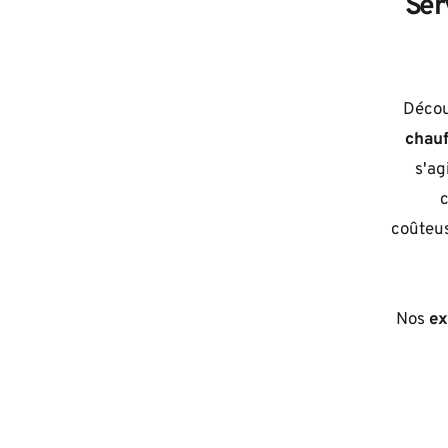
Ser
Décou
chauf
s'ag
c
coûteus
Nos 
ex