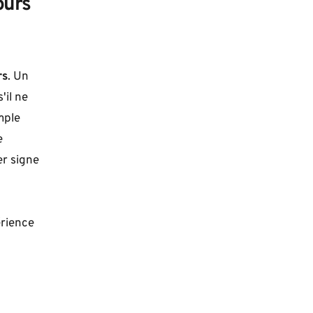
ours
rs
. Un 
il ne 
ple 
 
r signe 
rience 