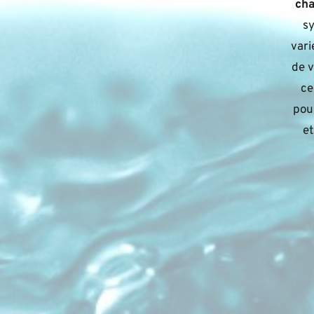
ch
sy
vari
de v
ce
pou
et