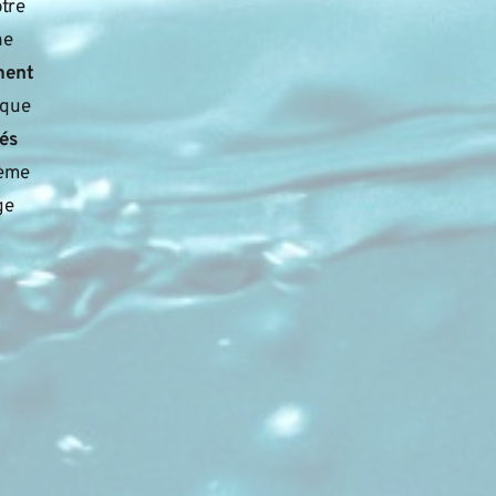
re 
e 
ment
que 
és
ème 
e 