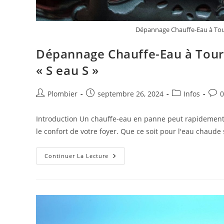
Dépannage Chauffe-Eau à Tour
Dépannage Chauffe-Eau à Tours
« S eau S »
Auteur/autrice
Publication
Post
Com
Plombier
septembre 26, 2024
Infos
0
de
publiée :
category:
de
la
la
Introduction Un chauffe-eau en panne peut rapidement de
publication :
publ
le confort de votre foyer. Que ce soit pour l'eau chaude 
Dépannage
Continuer La Lecture
Chauffe-
Eau
À
Tours
–
Faites
Confiance
Aux
Experts