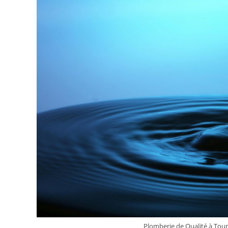
De
« S
Eau
S »
Plomberie de Qualité à Tour