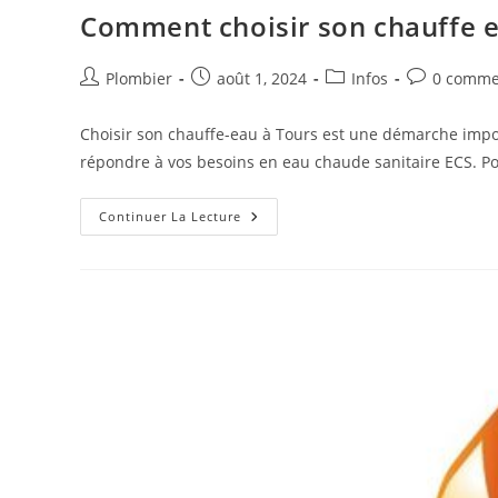
Comment choisir son chauffe e
Auteur/autrice
Publication
Post
Commentair
Plombier
août 1, 2024
Infos
0 comme
de
publiée :
category:
de
la
la
Choisir son chauffe-eau à Tours est une démarche impo
publication :
publication 
répondre à vos besoins en eau chaude sanitaire ECS. Pou
Comment
Continuer La Lecture
Choisir
Son
Chauffe
Eau
À
Tours
?