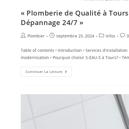
« Plomberie de Qualité à Tours :
Dépannage 24/7 »
Auteur/autrice
Publication
Post
Com
Plombier
septembre 25, 2024
Infos
0
de
publiée :
category:
de
la
la
Table of contents • Introduction • Services d'installat
publication :
publ
modernisation • Pourquoi choisir S-EAU-S à Tours? • Té
« Plomberie
Continuer La Lecture
De
Qualité
À
Tours
:
Services
D’Installation
Et
Dépannage
24/7 »