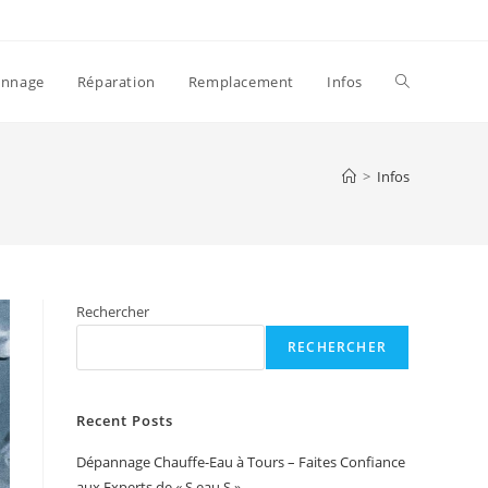
Toggle
annage
Réparation
Remplacement
Infos
website
>
Infos
search
Rechercher
RECHERCHER
Recent Posts
Dépannage Chauffe-Eau à Tours – Faites Confiance
aux Experts de « S eau S »