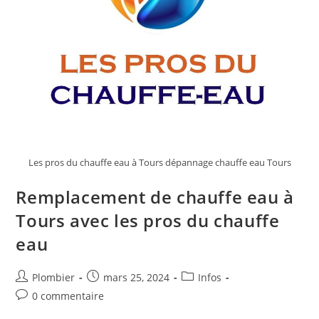
Les pros du chauffe eau à Tours dépannage chauffe eau Tours
Remplacement de chauffe eau à
Tours avec les pros du chauffe
eau
Auteur/autrice
Publication
Post
Plombier
mars 25, 2024
Infos
de
publiée :
category:
Commentaires
0 commentaire
la
de