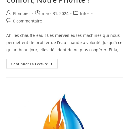
Auteur/autrice
Publication
Post
Plombier
mars 31, 2024
Infos
de
publiée :
category:
Commentaires
0 commentaire
la
de
publication :
la
Ah, les chauffe-eau ! Ces merveilleuses machines qui nous
publication :
permettent de profiter de l'eau chaude à volonté. Jusqu'à ce
qu'un beau jour, elles décident de ne plus coopérer. Et là,…
Dépannage
Continuer La Lecture
Rapide
Et
Efficace
De
Chauffe-
Eau
À
Tours
Avec
Les
Pros
Du
Chauffe-
Eau
:
Votre