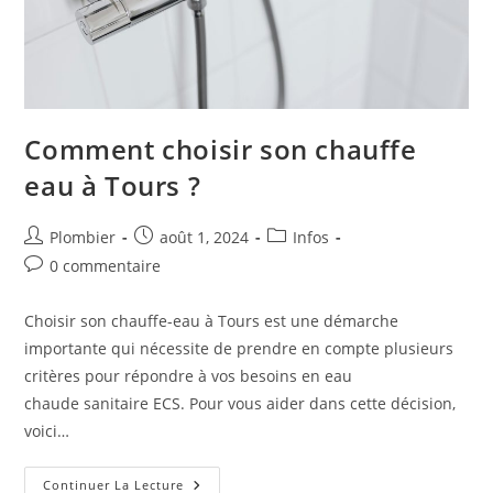
Comment choisir son chauffe
eau à Tours ?
Auteur/autrice
Publication
Post
Plombier
août 1, 2024
Infos
de
publiée :
category:
Commentaires
0 commentaire
la
de
publication :
la
Choisir son chauffe-eau à Tours est une démarche
publication :
importante qui nécessite de prendre en compte plusieurs
critères pour répondre à vos besoins en eau
chaude sanitaire ECS. Pour vous aider dans cette décision,
voici…
Comment
Continuer La Lecture