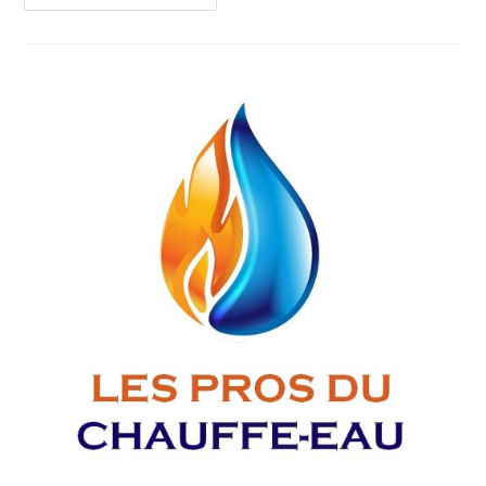
Choisir
Son
Chauffe
Eau
À
Tours
?