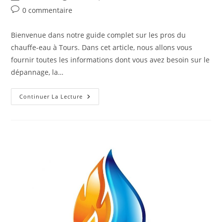
de
publiée :
category:
Commentaires
0 commentaire
la
de
publication :
la
Bienvenue dans notre guide complet sur les pros du
publication :
chauffe-eau à Tours. Dans cet article, nous allons vous
fournir toutes les informations dont vous avez besoin sur le
dépannage, la…
Les
Continuer La Lecture
Pros
Du
Chauffe-
Eau
–
Dépannage,
Vente
Et
Installation
À
Tours