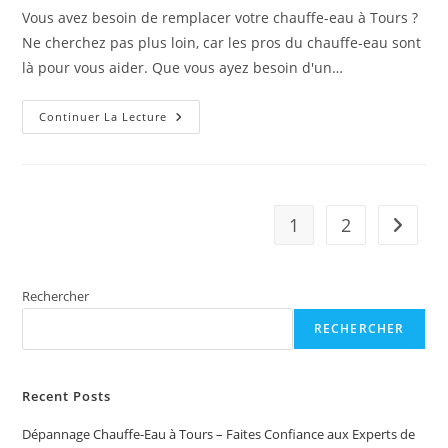
publication :
la
Vous avez besoin de remplacer votre chauffe-eau à Tours ?
publication :
Ne cherchez pas plus loin, car les pros du chauffe-eau sont
là pour vous aider. Que vous ayez besoin d'un…
Remplacement
Continuer La Lecture
De
Chauffe
Eau
À
Tours
Avec
Les
1
2
Aller à 
Pros
Du
Chauffe
Eau
Rechercher
RECHERCHER
Recent Posts
Dépannage Chauffe-Eau à Tours – Faites Confiance aux Experts de