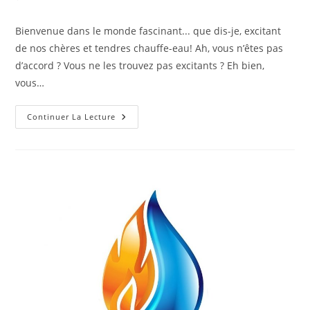
la
de
publication :
la
Bienvenue dans le monde fascinant... que dis-je, excitant
publication :
de nos chères et tendres chauffe-eau! Ah, vous n’êtes pas
d’accord ? Vous ne les trouvez pas excitants ? Eh bien,
vous…
Guide
Continuer La Lecture
Expert
Pour
Choisir
Et
Entretenir
Votre
Chauffe-
Eau
Avec
Les
Pros
Du
Chauffe-
Eau