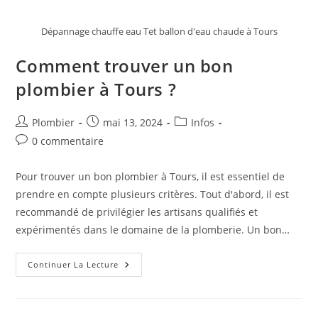
Dépannage chauffe eau Tet ballon d'eau chaude à Tours
Comment trouver un bon
plombier à Tours ?
Auteur/autrice
Publication
Post
Plombier
mai 13, 2024
Infos
de
publiée :
category:
Commentaires
0 commentaire
la
de
publication :
la
Pour trouver un bon plombier à Tours, il est essentiel de
publication :
prendre en compte plusieurs critères. Tout d'abord, il est
recommandé de privilégier les artisans qualifiés et
expérimentés dans le domaine de la plomberie. Un bon…
Comment
Continuer La Lecture
Trouver
Un
Bon
Plombier
À