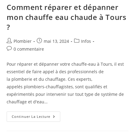
Comment réparer et dépanner
mon chauffe eau chaude à Tours
?
Auteur/autrice
Publication
Post
Plombier
mai 13, 2024
Infos
de
publiée :
category:
Commentaires
0 commentaire
la
de
publication :
la
Pour réparer et dépanner votre chauffe-eau à Tours, il est
publication :
essentiel de faire appel à des professionnels de
la plomberie et du chauffage. Ces experts,
appelés plombiers-chauffagistes, sont qualifiés et
expérimentés pour intervenir sur tout type de système de
chauffage et d'eau…
Comment
Continuer La Lecture
Réparer
Et
Dépanner
Mon