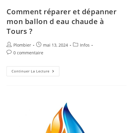
Comment réparer et dépanner
mon ballon d eau chaude à
Tours ?
Auteur/autrice
Publication
Post
Plombier
mai 13, 2024
Infos
de
publiée :
category:
Commentaires
0 commentaire
la
de
publication :
la
publication :
Comment
Continuer La Lecture
Réparer
Et
Dépanner
Mon
Ballon
D
Eau
Chaude
À
Tours
?