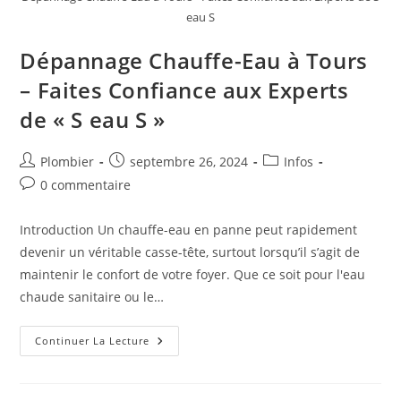
eau S
Dépannage Chauffe-Eau à Tours
– Faites Confiance aux Experts
de « S eau S »
Auteur/autrice
Publication
Post
Plombier
septembre 26, 2024
Infos
de
publiée :
category:
Commentaires
0 commentaire
la
de
publication :
la
Introduction Un chauffe-eau en panne peut rapidement
publication :
devenir un véritable casse-tête, surtout lorsqu’il s’agit de
maintenir le confort de votre foyer. Que ce soit pour l'eau
chaude sanitaire ou le…
Dépannage
Continuer La Lecture
Chauffe-
Eau
À
Tours