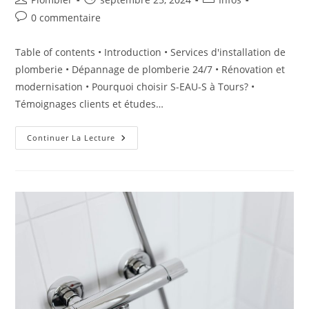
de
publiée :
category:
Commentaires
0 commentaire
la
de
publication :
la
Table of contents • Introduction • Services d'installation de
publication :
plomberie • Dépannage de plomberie 24/7 • Rénovation et
modernisation • Pourquoi choisir S-EAU-S à Tours? •
Témoignages clients et études…
« Plomberie
Continuer La Lecture
De
Qualité
À
Tours
:
Services
D’Installation
Et
Dépannage
24/7 »