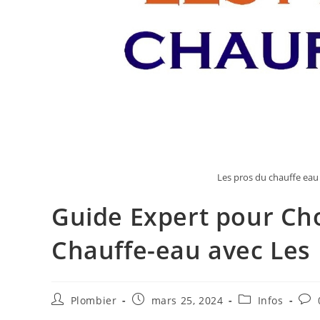
Les pros du chauffe eau
Guide Expert pour Choi
Chauffe-eau avec Les
Auteur/autrice
Publication
Post
Com
Plombier
mars 25, 2024
Infos
de
publiée :
category:
de