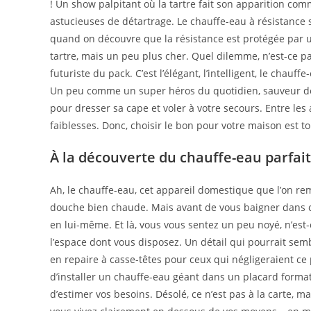
! Un show palpitant où la tartre fait son apparition 
astucieuses de détartrage. Le chauffe-eau à résistance s
quand on découvre que la résistance est protégée par un 
tartre, mais un peu plus cher. Quel dilemme, n’est-ce pas
futuriste du pack. C’est l’élégant, l’intelligent, le chauff
Un peu comme un super héros du quotidien, sauveur de vo
pour dresser sa cape et voler à votre secours. Entre le
faiblesses. Donc, choisir le bon pour votre maison est to
À la découverte du chauffe-eau parfai
Ah, le chauffe-eau, cet appareil domestique que l’on r
douche bien chaude. Mais avant de vous baigner dans ce pl
en lui-même. Et là, vous vous sentez un peu noyé, n’est-c
l’espace dont vous disposez. Un détail qui pourrait sem
en repaire à casse-têtes pour ceux qui négligeraient ce 
d’installer un chauffe-eau géant dans un placard format
d’estimer vos besoins. Désolé, ce n’est pas à la carte, m