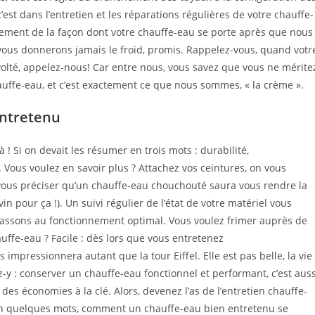
est dans l’entretien et les réparations régulières de votre chauffe-
lement de la façon dont votre chauffe-eau se porte après que nous
e vous donnerons jamais le froid, promis. Rappelez-vous, quand votr
té, appelez-nous! Car entre nous, vous savez que vous ne mérite
auffe-eau, et c’est exactement ce que nous sommes, « la crème ».
entretenu
! Si on devait les résumer en trois mots : durabilité,
Vous voulez en savoir plus ? Attachez vos ceintures, on vous
e vous préciser qu’un chauffe-eau chouchouté saura vous rendre la
n pour ça !). Un suivi régulier de l’état de votre matériel vous
Passons au fonctionnement optimal. Vous voulez frimer auprès de
uffe-eau ? Facile : dès lors que vous entretenez
mpressionnera autant que la tour Eiffel. Elle est pas belle, la vie 
ez-y : conserver un chauffe-eau fonctionnel et performant, c’est auss
es économies à la clé. Alors, devenez l’as de l’entretien chauffe-
 en quelques mots, comment un chauffe-eau bien entretenu se