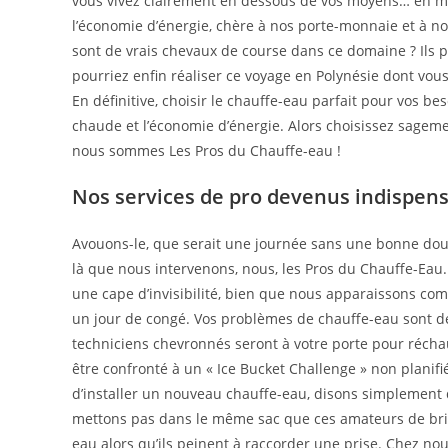
vous vivez clairement en dessous de vos moyens… en mat
l’économie d’énergie, chère à nos porte-monnaie et à n
sont de vrais chevaux de course dans ce domaine ? Ils 
pourriez enfin réaliser ce voyage en Polynésie dont vou
En définitive, choisir le chauffe-eau parfait pour vos be
chaude et l’économie d’énergie. Alors choisissez sageme
nous sommes Les Pros du Chauffe-eau !
Nos services de pro devenus indispen
Avouons-le, que serait une journée sans une bonne douch
là que nous intervenons, nous, les Pros du Chauffe-Eau.
une cape d’invisibilité, bien que nous apparaissons c
un jour de congé. Vos problèmes de chauffe-eau sont de
techniciens chevronnés seront à votre porte pour réchauf
être confronté à un « Ice Bucket Challenge » non planifi
d’installer un nouveau chauffe-eau, disons simplemen
mettons pas dans le même sac que ces amateurs de bric
eau alors qu’ils peinent à raccorder une prise. Chez no