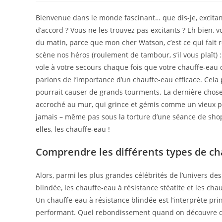
la
la
publication :
publ
Bienvenue dans le monde fascinant… que dis-je, excitan
d’accord ? Vous ne les trouvez pas excitants ? Eh bien, 
du matin, parce que mon cher Watson, c’est ce qui fait r
scène nos héros (roulement de tambour, s’il vous plaît)
vole à votre secours chaque fois que votre chauffe-eau d
parlons de l’importance d’un chauffe-eau efficace. Cela 
pourrait causer de grands tourments. La dernière chose 
accroché au mur, qui grince et gémis comme un vieux pira
jamais – même pas sous la torture d’une séance de shopp
elles, les chauffe-eau !
Comprendre les différents types de c
Alors, parmi les plus grandes célébrités de l’univers des
blindée, les chauffe-eau à résistance stéatite et les cha
Un chauffe-eau à résistance blindée est l’interprète pri
performant. Quel rebondissement quand on découvre que