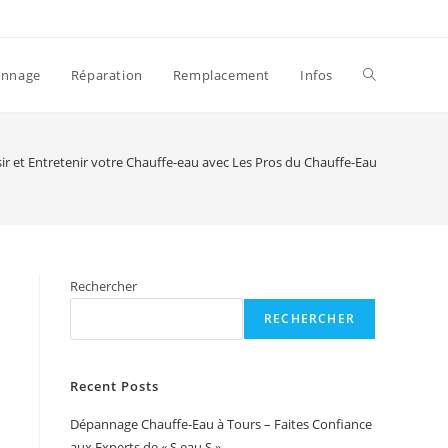
Toggle
annage
Réparation
Remplacement
Infos
website
ir et Entretenir votre Chauffe-eau avec Les Pros du Chauffe-Eau
search
Rechercher
RECHERCHER
Recent Posts
Dépannage Chauffe-Eau à Tours – Faites Confiance
aux Experts de « S eau S »