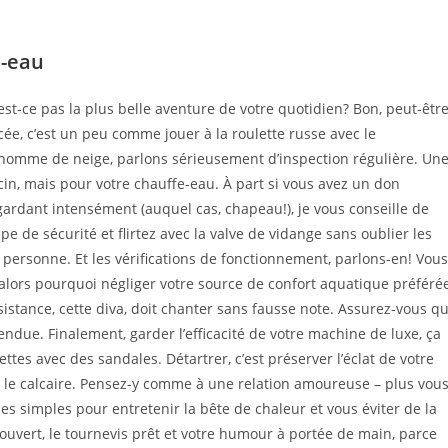
e-eau
’est-ce pas la plus belle aventure de votre quotidien? Bon, peut-êtr
e, c’est un peu comme jouer à la roulette russe avec le
nhomme de neige, parlons sérieusement d’inspection régulière. Un
in, mais pour votre chauffe-eau. À part si vous avez un don
regardant intensément (auquel cas, chapeau!), je vous conseille de
upe de sécurité et flirtez avec la valve de vidange sans oublier les
à personne. Et les vérifications de fonctionnement, parlons-en! Vous
, alors pourquoi négliger votre source de confort aquatique préféré
sistance, cette diva, doit chanter sans fausse note. Assurez-vous q
tendue. Finalement, garder l’efficacité de votre machine de luxe, ça
es avec des sandales. Détartrer, c’est préserver l’éclat de votre
ec le calcaire. Pensez-y comme à une relation amoureuse – plus vou
ces simples pour entretenir la bête de chaleur et vous éviter de la
uvert, le tournevis prêt et votre humour à portée de main, parce