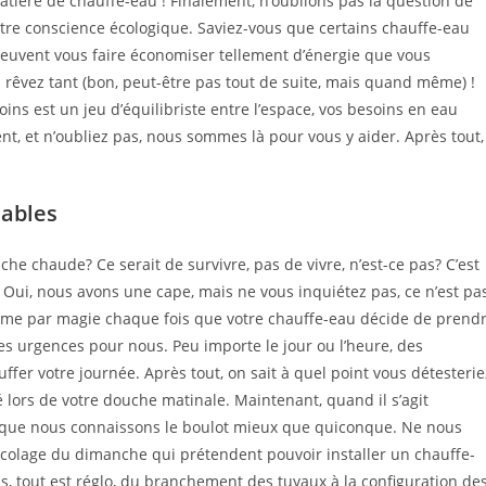
ière de chauffe-eau ! Finalement, n’oublions pas la question de
otre conscience écologique. Saviez-vous que certains chauffe-eau
peuvent vous faire économiser tellement d’énergie que vous
s rêvez tant (bon, peut-être pas tout de suite, mais quand même) !
soins est un jeu d’équilibriste entre l’espace, vos besoins en eau
nt, et n’oubliez pas, nous sommes là pour vous y aider. Après tout,
sables
e chaude? Ce serait de survivre, pas de vivre, n’est-ce pas? C’est
 Oui, nous avons une cape, mais ne vous inquiétez pas, ce n’est pa
omme par magie chaque fois que votre chauffe-eau décide de prend
s urgences pour nous. Peu importe le jour ou l’heure, des
fer votre journée. Après tout, on sait à quel point vous détesterie
é lors de votre douche matinale. Maintenant, quand il s’agit
t que nous connaissons le boulot mieux que quiconque. Ne nous
olage du dimanche qui prétendent pouvoir installer un chauffe-
us, tout est réglo, du branchement des tuyaux à la configuration de