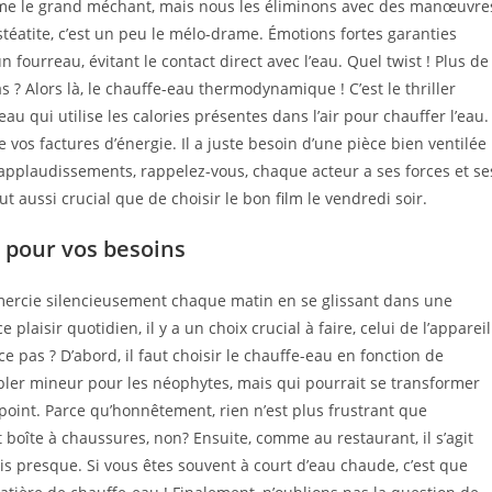
comme le grand méchant, mais nous les éliminons avec des manœuvre
téatite, c’est un peu le mélo-drame. Émotions fortes garanties
fourreau, évitant le contact direct avec l’eau. Quel twist ! Plus de
 ? Alors là, le chauffe-eau thermodynamique ! C’est le thriller
e-eau qui utilise les calories présentes dans l’air pour chauffer l’eau.
s factures d’énergie. Il a juste besoin d’une pièce bien ventilée
s applaudissements, rappelez-vous, chaque acteur a ses forces et se
ut aussi crucial que de choisir le bon film le vendredi soir.
t pour vos besoins
emercie silencieusement chaque matin en se glissant dans une
aisir quotidien, il y a un choix crucial à faire, celui de l’appareil
e pas ? D’abord, il faut choisir le chauffe-eau en fonction de
bler mineur pour les néophytes, mais qui pourrait se transformer
point. Parce qu’honnêtement, rien n’est plus frustrant que
 boîte à chaussures, non? Ensuite, comme au restaurant, il s’agit
ais presque. Si vous êtes souvent à court d’eau chaude, c’est que