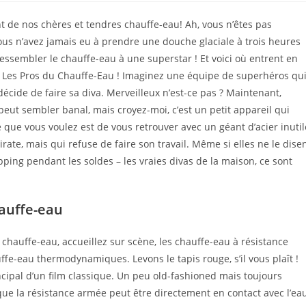
ication :
t de nos chères et tendres chauffe-eau! Ah, vous n’êtes pas
vous n’avez jamais eu à prendre une douche glaciale à trois heures
essembler le chauffe-eau à une superstar ! Et voici où entrent en
 : Les Pros du Chauffe-Eau ! Imaginez une équipe de superhéros qu
écide de faire sa diva. Merveilleux n’est-ce pas ? Maintenant,
peut sembler banal, mais croyez-moi, c’est un petit appareil qui
que vous voulez est de vous retrouver avec un géant d’acier inutil
te, mais qui refuse de faire son travail. Même si elles ne le dise
ing pendant les soldes – les vraies divas de la maison, ce sont
hauffe-eau
 chauffe-eau, accueillez sur scène, les chauffe-eau à résistance
uffe-eau thermodynamiques. Levons le tapis rouge, s’il vous plaît !
ncipal d’un film classique. Un peu old-fashioned mais toujours
 la résistance armée peut être directement en contact avec l’ea