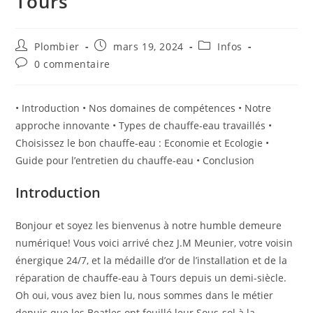
Tours
Auteur/autrice
Publication
Post
Plombier
mars 19, 2024
Infos
de
publiée :
category:
Commentaires
0 commentaire
la
de
publication :
la
publication :
• Introduction • Nos domaines de compétences • Notre
approche innovante • Types de chauffe-eau travaillés •
Choisissez le bon chauffe-eau : Economie et Ecologie •
Guide pour l’entretien du chauffe-eau • Conclusion
Introduction
Bonjour et soyez les bienvenus à notre humble demeure
numérique! Vous voici arrivé chez J.M Meunier, votre voisin
énergique 24/7, et la médaille d’or de l’installation et de la
réparation de chauffe-eau à Tours depuis un demi-siècle.
Oh oui, vous avez bien lu, nous sommes dans le métier
depuis que les Beatles ont fouillé leur Sous-sol à la