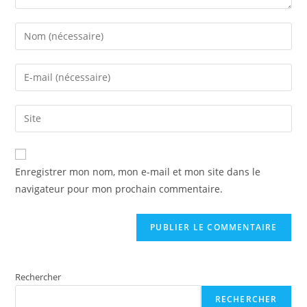
Enter
your
name
Enter
or
your
username
email
Saisir
to
address
l’URL
comment
to
de
comment
votre
Enregistrer mon nom, mon e-mail et mon site dans le
site
navigateur pour mon prochain commentaire.
(facultatif)
Rechercher
RECHERCHER